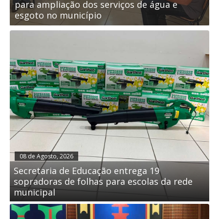
reforça compromisso com a formação
S
continuada
3
08 de Agosto, 2026
Secretaria de Educação entrega 19
sopradoras de folhas para escolas da rede
municipal