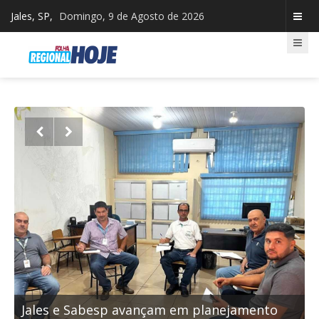
Jales, SP,
Domingo, 9 de Agosto de 2026


Educação de Jales participa do 11º CIENP e